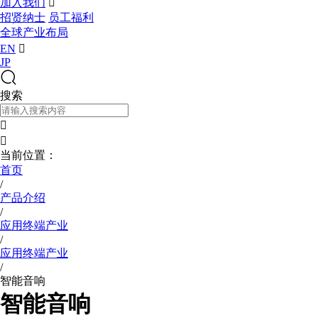
加入我们

招贤纳士
员工福利
全球产业布局
EN

JP
搜索


当前位置：
首页
/
产品介绍
/
应用终端产业
/
应用终端产业
/
智能音响
智能音响