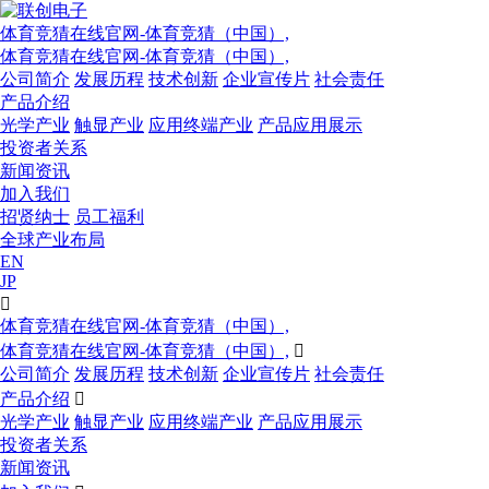
体育竞猜在线官网-体育竞猜（中国）,
体育竞猜在线官网-体育竞猜（中国）,
公司简介
发展历程
技术创新
企业宣传片
社会责任
产品介绍
光学产业
触显产业
应用终端产业
产品应用展示
投资者关系
新闻资讯
加入我们
招贤纳士
员工福利
全球产业布局
EN
JP

体育竞猜在线官网-体育竞猜（中国）,
体育竞猜在线官网-体育竞猜（中国）,

公司简介
发展历程
技术创新
企业宣传片
社会责任
产品介绍

光学产业
触显产业
应用终端产业
产品应用展示
投资者关系
新闻资讯