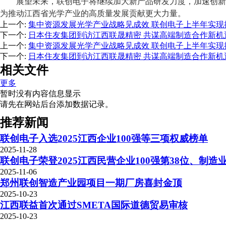
展望未来，联创电子将继续加大新产品研发力度，加速创新
为推动江西省光学产业的高质量发展贡献更大力量。
上一个
:
集中资源发展光学产业战略见成效 联创电子上半年实现
下一个
:
日本住友集团到访江西联晟精密 共谋高端制造合作新机
上一个
:
集中资源发展光学产业战略见成效 联创电子上半年实现
下一个
:
日本住友集团到访江西联晟精密 共谋高端制造合作新机
相关文件
更多
暂时没有内容信息显示
请先在网站后台添加数据记录。
推荐新闻
联创电子入选2025江西企业100强等三项权威榜单
2025-11-28
联创电子荣登2025江西民营企业100强第38位、制造业
2025-11-06
郑州联创智造产业园项目一期厂房喜封金顶
2025-10-23
江西联益首次通过SMETA国际道德贸易审核
2025-10-23
发展历程