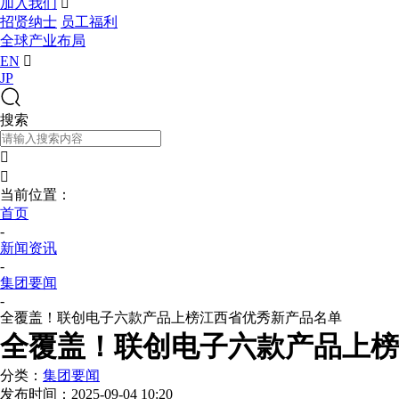
加入我们

招贤纳士
员工福利
全球产业布局
EN

JP
搜索


当前位置：
首页
-
新闻资讯
-
集团要闻
-
全覆盖！联创电子六款产品上榜江西省优秀新产品名单
全覆盖！联创电子六款产品上榜
分类：
集团要闻
发布时间：
2025-09-04 10:20